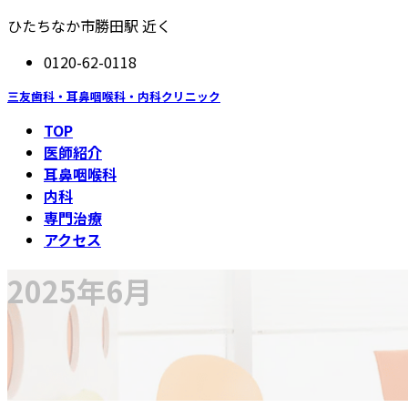
コ
ナ
ひたちなか市勝田駅 近く
ン
ビ
0120-62-0118
テ
ゲ
ン
ー
三友歯科・耳鼻咽喉科・内科クリニック
ツ
シ
TOP
へ
ョ
医師紹介
ス
ン
耳鼻咽喉科
キ
に
内科
ッ
移
専門治療
プ
動
アクセス
2025年6月